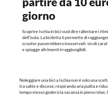
partire da 10 eur
giorno
Scoprire Ischia in bici vuol dire rallentare i rit
dell’isola. La biciletta ti permette di raggiunge
scooter passerebbero inosservati: vicoli caratt
e spiagge altrimenti irraggiungibili.
Noleggiare una bici a Ischia non è solo una sce
tra salite e discese, respirando aria pulita e ri
tempo stesso godersi la vacanza in pieno relax. Ino