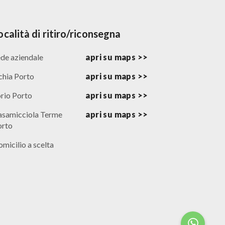
ocalità di ritiro/riconsegna
de aziendale
apri su maps >>
chia Porto
apri su maps >>
rio Porto
apri su maps >>
asamicciola Terme
apri su maps >>
orto
micilio a scelta