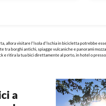
erta, allora visitare l’Isola d’Ischia in bicicletta potrebbe ess
nte tra borghi antichi, spiagge vulcaniche e panorami mozzaf
e ritira la tua bici direttamente al porto, in hotel o presso
ci a